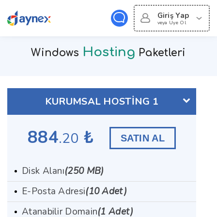
Giriş Yap
veya Uye Ol
Hosting
Windows
Paketleri
KURUMSAL HOSTİNG 1
884
₺
.20
SATIN AL
Disk Alanı
(250 MB)
E-Posta Adresi
(10 Adet)
Atanabilir Domain
(1 Adet)