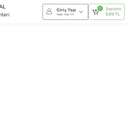
AL
Sepetim
0
Giriş Yap
leri
0,00 TL
veya Uye Ol