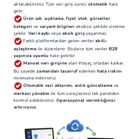
aktarabilirsiniz. Tüm veri giriş süreci
otomatik
hale
gelir.
Ürün adı
,
açıklama
,
fiyat
,
stok
,
görseller
,
kategori
ve
varyant bilgileri
eksiksiz şekilde sisteme
çekilir.
Veri kaybı
veya
eksik giriş
yaşanmaz.
Farklı platformlardan gelen veriler
akıllı
eşleştirme
ile düzenlenir. Böylece tüm veriler
B2B
yapınıza uyumlu
hale getirilir.
Manuel veri girişine
olan ihtiyaç ortadan kalkar.
Bu sayede
zamandan tasarruf
ederken
hata riskini
minimuma indirirsiniz.
Otomatik veri aktarımı
,
anlık güncelleme
ve
merkezi yönetim
ile tüm süreçlerinizi tek panelden
kontrol edebilirsiniz.
Operasyonel verimliliğinizi
artırırsınız
.