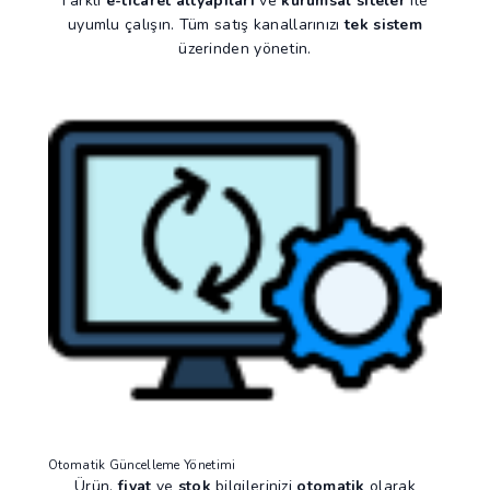
Farklı
e-ticaret altyapıları
ve
kurumsal siteler
ile
uyumlu çalışın. Tüm satış kanallarınızı
tek sistem
üzerinden yönetin.
Otomatik Güncelleme Yönetimi
Ürün,
fiyat
ve
stok
bilgilerinizi
otomatik
olarak