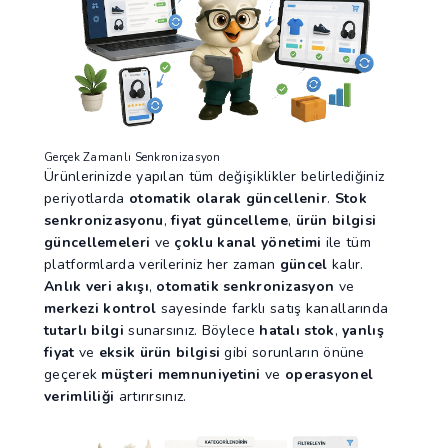
Gerçek Zamanlı Senkronizasyon
Ürünlerinizde yapılan tüm değişiklikler belirlediğiniz
periyotlarda
otomatik olarak güncellenir
.
Stok
senkronizasyonu
,
fiyat güncelleme
,
ürün bilgisi
güncellemeleri
ve
çoklu kanal yönetimi
ile tüm
platformlarda verileriniz her zaman
güncel
kalır.
Anlık veri akışı
,
otomatik senkronizasyon
ve
merkezi kontrol
sayesinde farklı satış kanallarında
tutarlı bilgi
sunarsınız. Böylece
hatalı stok
,
yanlış
fiyat
ve
eksik ürün bilgisi
gibi sorunların önüne
geçerek
müşteri memnuniyetini
ve
operasyonel
verimliliği
artırırsınız.