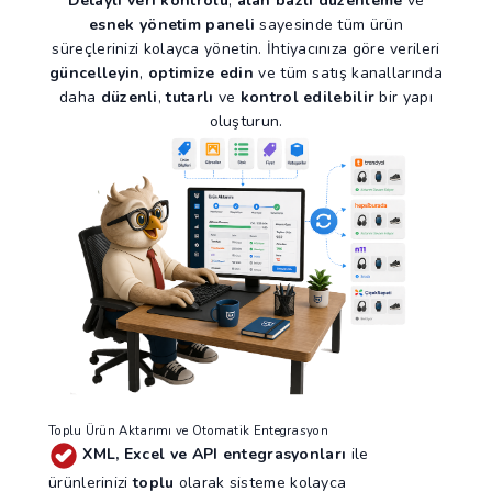
Detaylı veri kontrolü
,
alan bazlı düzenleme
ve
esnek yönetim paneli
sayesinde tüm ürün
süreçlerinizi kolayca yönetin. İhtiyacınıza göre verileri
güncelleyin
,
optimize edin
ve tüm satış kanallarında
daha
düzenli
,
tutarlı
ve
kontrol edilebilir
bir yapı
oluşturun.
Toplu Ürün Aktarımı ve Otomatik Entegrasyon
XML, Excel ve API entegrasyonları
ile
ürünlerinizi
toplu
olarak sisteme kolayca