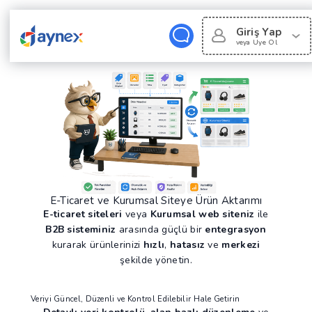
Giriş Yap
veya Uye Ol
E-Ticaret ve Kurumsal Siteye Ürün Aktarımı
E-ticaret siteleri
veya
Kurumsal web siteniz
ile
B2B sisteminiz
arasında güçlü bir
entegrasyon
kurarak ürünlerinizi
hızlı
,
hatasız
ve
merkezi
şekilde yönetin.
Veriyi Güncel, Düzenli ve Kontrol Edilebilir Hale Getirin